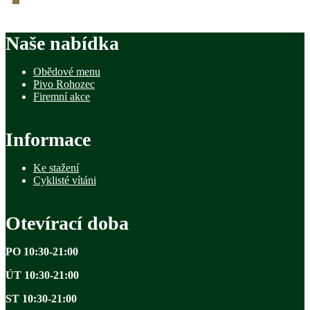
Naše nabídka
Obědové menu
Pivo Rohozec
Firemní akce
Informace
Ke stažení
Cyklisté vítáni
Otevírací doba
PO 10:30-21:00
ÚT 10:30-21:00
ST 10:30-21:00