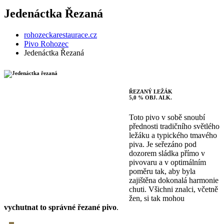
Jedenáctka Řezaná
rohozeckarestaurace.cz
Pivo Rohozec
Jedenáctka Řezaná
ŘEZANÝ LEŽÁK
5,0 % OBJ. ALK.
Toto pivo v sobě snoubí
přednosti tradičního světlého
ležáku a typického tmavého
piva. Je seřezáno pod
dozorem sládka přímo v
pivovaru a v optimálním
poměru tak, aby byla
zajištěna dokonalá harmonie
chuti. Všichni znalci, včetně
žen, si tak mohou
vychutnat to správné řezané pivo
.