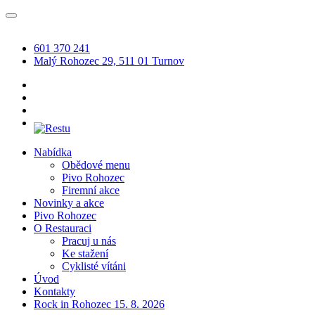
601 370 241
Malý Rohozec 29, 511 01 Turnov
Nabídka
Obědové menu
Pivo Rohozec
Firemní akce
Novinky a akce
Pivo Rohozec
O Restauraci
Pracuj u nás
Ke stažení
Cyklisté vítáni
Úvod
Kontakty
Rock in Rohozec 15. 8. 2026